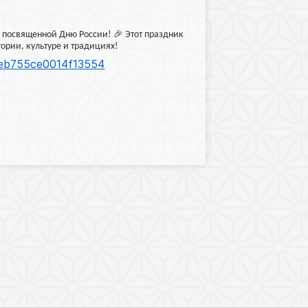
🎉
, посвященной Дню России!
Этот праздник
тории, культуре и традициях!
65eb755ce0014f13554