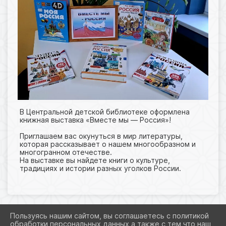
В Центральной детской библиотеке оформлена
книжная выставка «Вместе мы — Россия»!
Приглашаем вас окунуться в мир литературы,
которая рассказывает о нашем многообразном и
многогранном отечестве.
На выставке вы найдете книги о культуре,
традициях и истории разных уголков России.
Пользуясь нашим сайтом, вы соглашаетесь с политикой
обработки персональных данных а также с тем что наш
2026 Г. GUSEV-LIB.RU