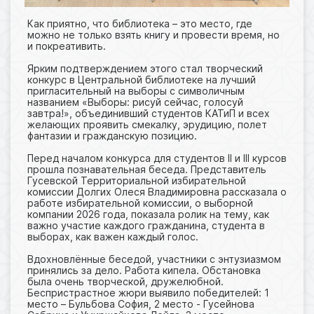
Как приятно, что библиотека – это место, где
можно не только взять книгу и провести время, но
и покреативить.
Ярким подтверждением этого стал творческий
конкурс в Центральной библиотеке на лучший
пригласительный на выборы с символичным
названием «Выборы: рисуй сейчас, голосуй
завтра!», объединивший студентов КАТиП и всех
желающих проявить смекалку, эрудицию, полет
фантазии и гражданскую позицию.
Перед началом конкурса для студентов II и III курсов
прошла познавательная беседа. Представитель
Гусевской Территориальной избирательной
комиссии Долгих Олеся Владимировна рассказала о
работе избирательной комиссии, о выборной
компании 2026 года, показала ролик на тему, как
важно участие каждого гражданина, студента в
выборах, как важен каждый голос.
Вдохновлённые беседой, участники с энтузиазмом
принялись за дело. Работа кипела. Обстановка
была очень творческой, дружелюбной.
Беспристрастное жюри выявило победителей: 1
место – Бульбова София, 2 место - Гусейнова