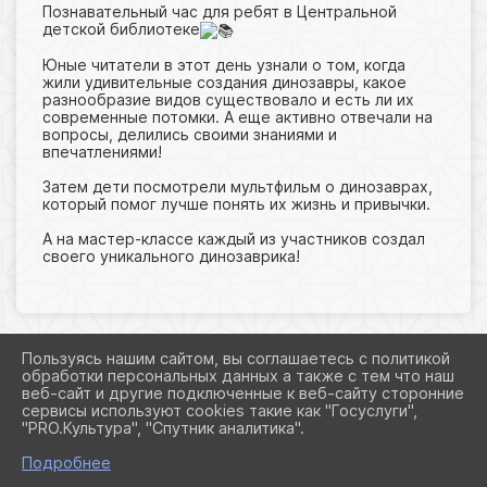
Познавательный час для ребят в Центральной
детской библиотеке
Юные читатели в этот день узнали о том, когда
жили удивительные создания динозавры, какое
разнообразие видов существовало и есть ли их
современные потомки. А еще активно отвечали на
вопросы, делились своими знаниями и
впечатлениями!
Затем дети посмотрели мультфильм о динозаврах,
который помог лучше понять их жизнь и привычки.
А на мастер-классе каждый из участников создал
своего уникального динозаврика!
Пользуясь нашим сайтом, вы соглашаетесь с политикой
обработки персональных данных а также с тем что наш
2026 Г. GUSEV-LIB.RU
веб-сайт и другие подключенные к веб-сайту сторонние
ВХОД
сервисы используют cookies такие как "Госуслуги",
КАРТА САЙТА
"PRO.Культура", "Спутник аналитика".
ПОЛИТИКА ОБРАБОТКИ ПЕРСОНАЛЬНЫХ ДАННЫХ
Подробнее
СДЕЛАНО НА KUBCMS